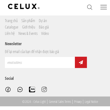
Sitemap
Trang chủ
Sản phẩm
Dự án
Catalogue
Giới thiệu
Báo giá
Liên hệ
News & Events
Video
Newsletter
Để lại email của bạn để nhận được báo giá
Social
|
|
|
©2024 - Celux Light
General Sales Terms
Privacy
Legal Notice