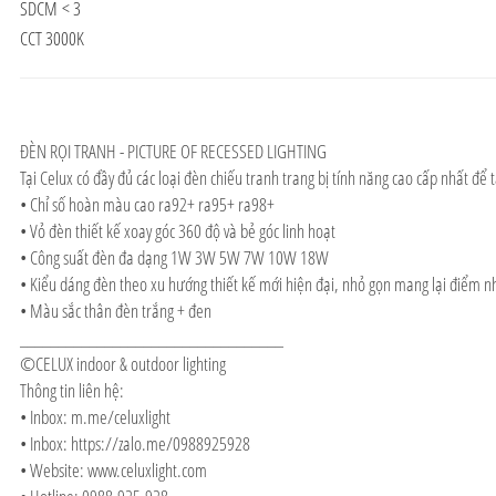
SDCM < 3
CCT 3000K
ĐÈN RỌI TRANH - PICTURE OF RECESSED LIGHTING
Tại Celux có đầy đủ các loại đèn chiếu tranh trang bị tính năng cao cấp nhất để
• Chỉ số hoàn màu cao ra92+ ra95+ ra98+
• Vỏ đèn thiết kế xoay góc 360 độ và bẻ góc linh hoạt
• Công suất đèn đa dạng 1W 3W 5W 7W 10W 18W
• Kiểu dáng đèn theo xu hướng thiết kế mới hiện đại, nhỏ gọn mang lại điểm nh
• Màu sắc thân đèn trắng + đen
__________________________________
©CELUX indoor & outdoor lighting
Thông tin liên hệ:
• Inbox: m.me/celuxlight
• Inbox: https://zalo.me/0988925928
• Website: www.celuxlight.com