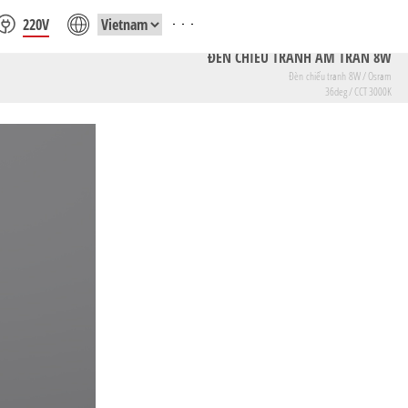
220V
ĐÈN CHIẾU TRANH ÂM TRẦN 8W
Đèn chiếu tranh 8W / Osram
36deg / CCT 3000K