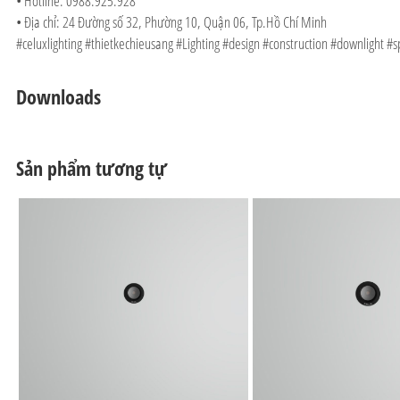
• Hotline: 0988.925.928
• Địa chỉ: 24 Đường số 32, Phường 10, Quận 06, Tp.Hồ Chí Minh
#celuxlighting #thietkechieusang #Lighting #design #construction #downlight #
Downloads
Sản phẩm tương tự