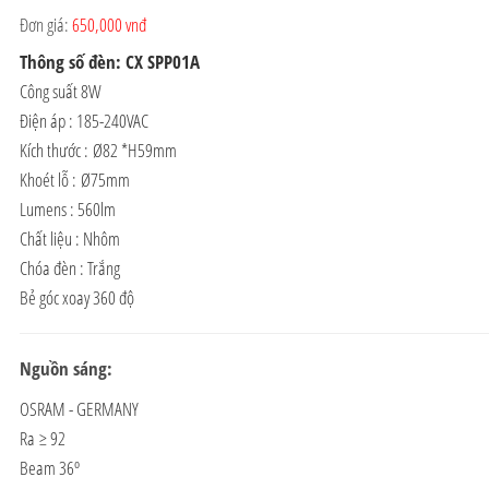
Đơn giá:
650,000 vnđ
Thông số đèn: CX SPP01A
Công suất 8W
Điện áp : 185-240VAC
Kích thước : Ø82 *H59mm
Khoét lỗ : Ø75mm
Lumens : 560lm
Chất liệu : Nhôm
Chóa đèn : Trắng
Bẻ góc xoay 360 độ
Nguồn sáng:
OSRAM - GERMANY
Ra ≥ 92
Beam 36º