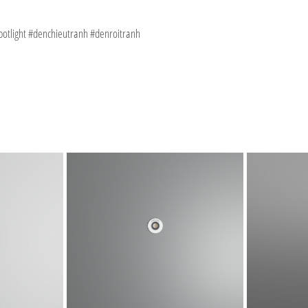
spotlight #denchieutranh #denroitranh