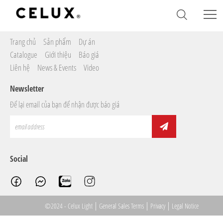
Sitemap
Trang chủ
Sản phẩm
Dự án
Catalogue
Giới thiệu
Báo giá
Liên hệ
News & Events
Video
Newsletter
Để lại email của bạn để nhận được báo giá
Social
|
|
|
©2024 - Celux Light
General Sales Terms
Privacy
Legal Notice