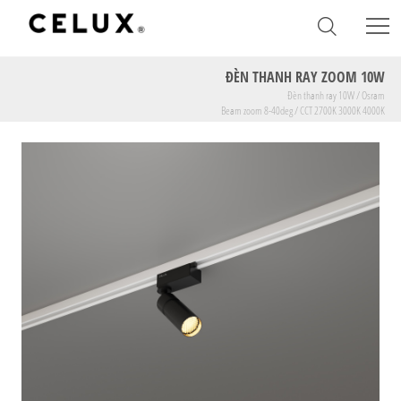
ĐÈN THANH RAY ZOOM 10W
Đèn thanh ray 10W / Osram
Beam zoom 8-40deg / CCT 2700K 3000K 4000K