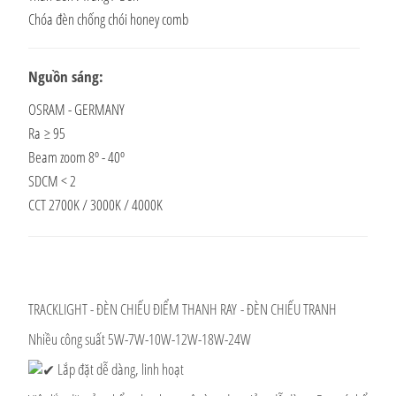
Chóa đèn chống chói honey comb
Nguồn sáng:
OSRAM - GERMANY
Ra ≥ 95
Beam zoom 8º - 40º
SDCM < 2
CCT 2700K / 3000K / 4000K
TRACKLIGHT - ĐÈN CHIẾU ĐIỂM THANH RAY - ĐÈN CHIẾU TRANH
Nhiều công suất 5W-7W-10W-12W-18W-24W
Lắp đặt dễ dàng, linh hoạt