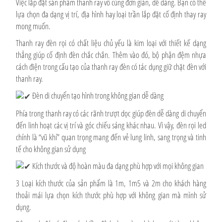
Việc lắp đặt sản phẩm thanh ray vô cùng đơn giản, dễ dàng. Bạn có thể
lựa chọn đa dạng vị trí, địa hình hay loại trần lắp đặt cố định thay ray
mong muốn.
Thanh ray đèn rọi có chất liệu chủ yếu là kim loại với thiết kế dạng
thẳng giúp cố định đèn chắc chắn. Thêm vào đó, bộ phận đệm nhựa
cách điện trong cấu tạo của thanh ray đèn có tác dụng giữ chặt đèn với
thanh ray.
Đèn di chuyển tạo hình trong không gian dễ dàng
Phía trong thanh ray có các rãnh trượt dọc giúp đèn dễ dàng di chuyển
đến linh hoạt các vị trí và góc chiếu sáng khác nhau. Vì vậy, đèn rọi led
chính là “vũ khí” quan trọng mang đến vẻ lung linh, sang trọng và tinh
tế cho không gian sử dụng
Kích thước và độ hoàn màu đa dạng phù hợp với mọi không gian
3 Loại kích thước của sản phẩm là 1m, 1m5 và 2m cho khách hàng
thoải mái lựa chọn kích thước phù hợp với không gian mà mình sử
dụng.