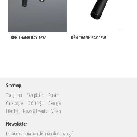
ĐÈN THANH RAY 16W
ĐÈN THANH RAY 15W
ĐÈ
Sitemap
Trang chủ
Sản phẩm
Dự án
Catalogue
Giới thiệu
Báo giá
Liên hệ
News & Events
Video
Newsletter
Để lại email của bạn để nhận được báo giá