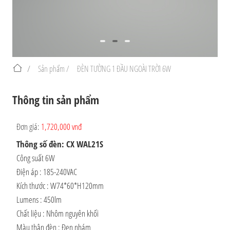
/
Sản phẩm /
ĐÈN TƯỜNG 1 ĐẦU NGOÀI TRỜI 6W
Thông tin sản phẩm
Đơn giá:
1,720,000 vnđ
Thông số đèn: CX WAL21S
Công suất 6W
Điện áp : 185-240VAC
Kích thước : W74*60*H120mm
Lumens : 450lm
Chất liệu : Nhôm nguyên khối
Màu thân đèn : Đen nhám