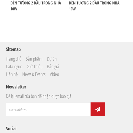
HÀ
ĐÈN TƯỜNG 2 ĐẦU TRONG NHÀ
ĐÈN TƯỜNG 2 ĐẦU TRONG NHÀ
ĐÈ
10W
10W
6W
Sitemap
Trang chủ
Sản phẩm
Dự án
Catalogue
Giới thiệu
Báo giá
Liên hệ
News & Events
Video
Newsletter
Để lại email của bạn để nhận được báo giá
Social