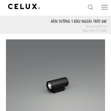
ĐÈN TƯỜNG 1 ĐẦU NGOÀI TRỜI 6W
Đèn tường 6W / Cree
38deg / IP65 / CCT 3000K