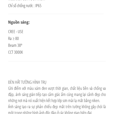
Chỉ số chống nước : IP65
Nguồn sáng:
CREE - USE
Ra ≥ 80
Beam 38º
CCT 3000K
ĐÈN HẮT TƯỜNG HÌNH TRỤ
Ghi điểm với màu xám đen vượt thời gian, chất liệu bền và chống va
đập, ánh sáng gián tiếp tạo cảm giác ấm cúng mang lại cảnh đẹp cho
những nơi mà nó xuất hiện kết hợp lớp sơn mài lạ mắt bằng niken.
Ánh sáng tạo ra sự phản chiếu đẹp mắt trên tường không gây chói là
một trong những hình ảnh độc đáo ở các không gian hiện đại