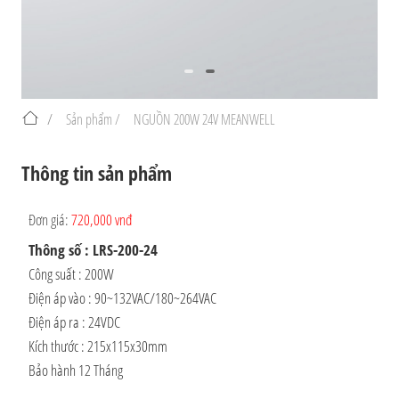
/
Sản phẩm /
NGUỒN 200W 24V MEANWELL
Thông tin sản phẩm
Đơn giá:
720,000 vnđ
Thông số : LRS-200-24
Công suất : 200W
Điện áp vào : 90~132VAC/180~264VAC
Điện áp ra : 24VDC
Kích thước : 215x115x30mm
Bảo hành 12 Tháng