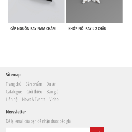
CẤP NGUỒN RAY NAM CHÂM
KHỚP NỐI RAY L 2 CHẤU
KHỚ
FLE
Sitemap
Trang chủ
Sản phẩm
Dự án
Catalogue
Giới thiệu
Báo giá
Liên hệ
News & Events
Video
Newsletter
Để lại email của bạn để nhận được báo giá