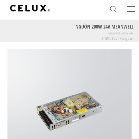
NGUỒN 200W 24V MEANWELL
Meanwell 200W 24V
24VDC / IP20 / Không quạt