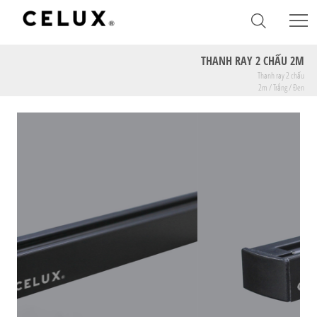
THANH RAY 2 CHẤU 2M
Thanh ray 2 chấu
2m / Trắng / Đen