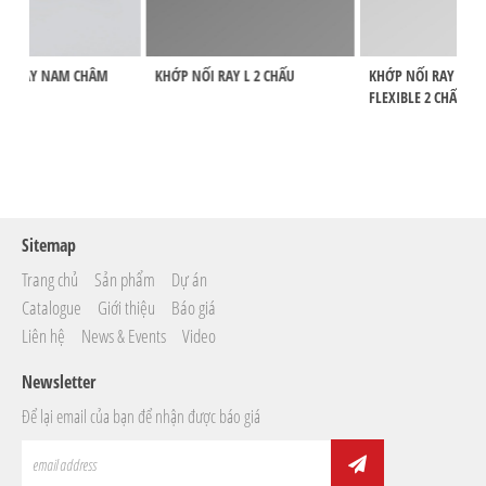
NAM CHÂM
KHỚP NỐI RAY L 2 CHẤU
KHỚP NỐI RAY GÓC LỆCH
FLEXIBLE 2 CHẤU
Sitemap
Trang chủ
Sản phẩm
Dự án
Catalogue
Giới thiệu
Báo giá
Liên hệ
News & Events
Video
Newsletter
Để lại email của bạn để nhận được báo giá